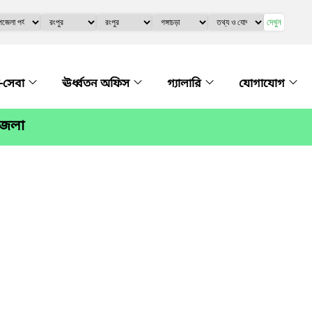
দেখুন
-সেবা
ঊর্ধ্বতন অফিস
গ্যালারি
যোগাযোগ
পজেলা