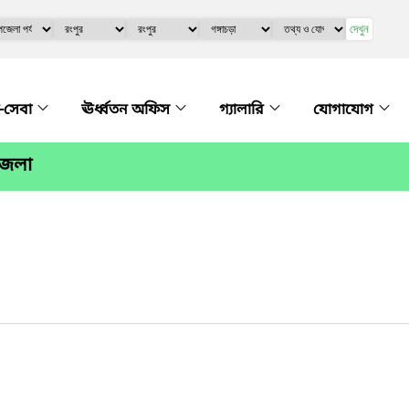
দেখুন
-সেবা
ঊর্ধ্বতন অফিস
গ্যালারি
যোগাযোগ
পজেলা