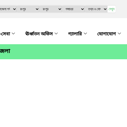
দেখুন
-সেবা
ঊর্ধ্বতন অফিস
গ্যালারি
যোগাযোগ
পজেলা