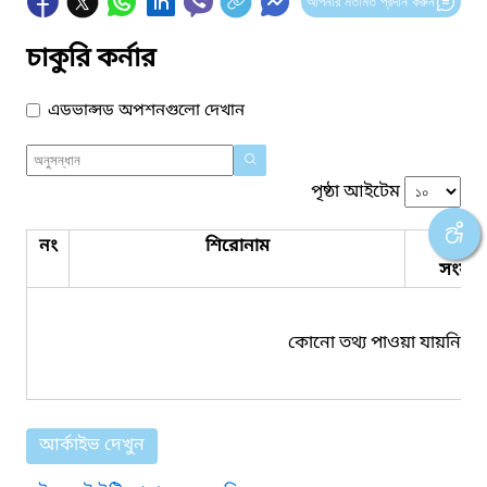
আপনার মতামত প্রদান করুন
চাকুরি কর্নার
এডভান্সড অপশনগুলো দেখান
পৃষ্ঠা আইটেম
নং
শিরোনাম
পিডিএ
সংযুক্ত
কোনো তথ্য পাওয়া যায়নি।
আর্কাইভ দেখুন